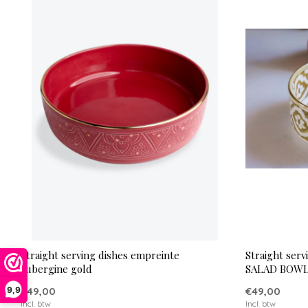
Straight serving dishes empreinte
Straight serv
aubergine gold
SALAD BOW
9,9
€49,00
€49,00
Incl. btw
Incl. btw