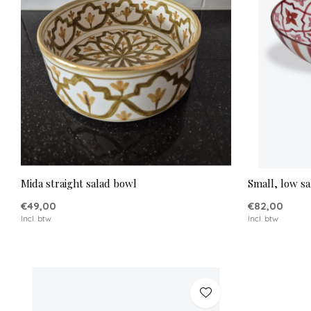
Mida straight salad bowl
Small, low sa
€49,00
€82,00
Incl. btw
Incl. btw