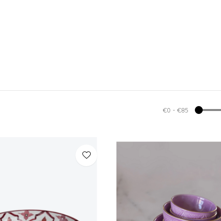
€0
-
€85