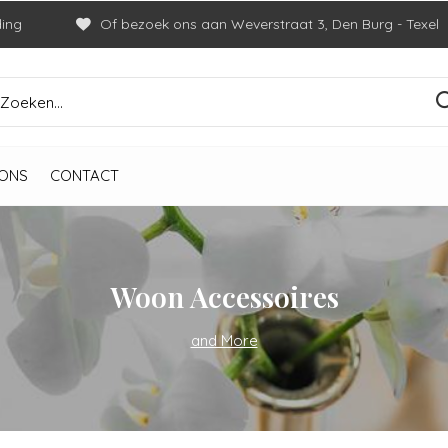
ding
Of bezoek ons aan Weverstraat 3, Den Burg - Texel
ONS
CONTACT
Woon Accessoires
and More