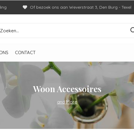
ding
Of bezoek ons aan Weverstraat 3, Den Burg - Texel
ONS
CONTACT
Woon Accessoires
and More