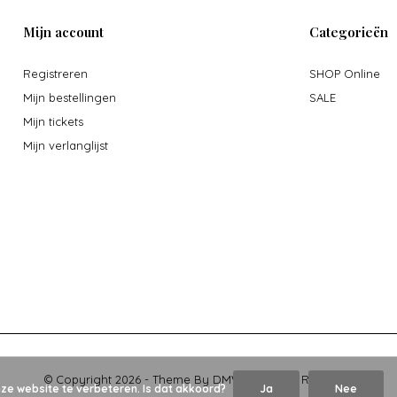
Mijn account
Categorieën
Registreren
SHOP Online
Mijn bestellingen
SALE
Mijn tickets
Mijn verlanglijst
© Copyright
2026
- Theme By
DMWS
x
Plus+
-
RSS-feed
nze website te verbeteren. Is dat akkoord?
Ja
Nee