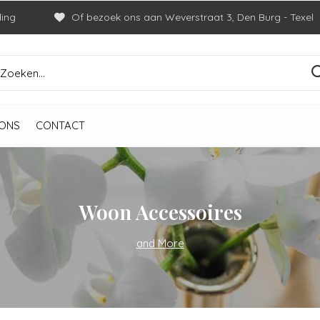
ding
Of bezoek ons aan Weverstraat 3, Den Burg - Texel
ONS
CONTACT
Woon Accessoires
and More