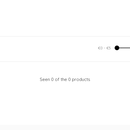
€0
-
€5
Seen 0 of the 0 products