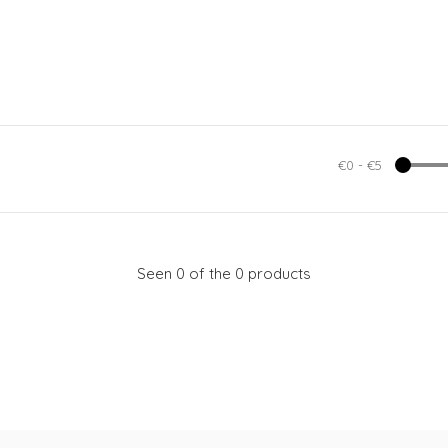
€0
-
€5
Seen 0 of the 0 products