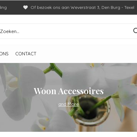
ding
Of bezoek ons aan Weverstraat 3, Den Burg - Texel
ONS
CONTACT
Woon Accessoires
and More