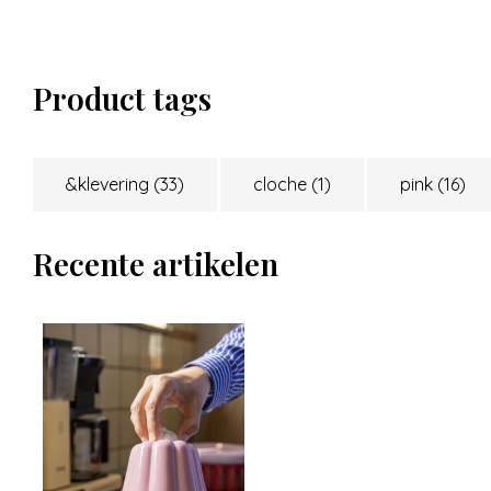
Product tags
&klevering
(33)
cloche
(1)
pink
(16)
Recente artikelen