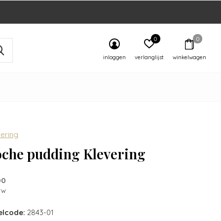
0
0
inloggen
verlanglijst
winkelwagen
ering
oche pudding Klevering
00
btw
elcode:
2843-01