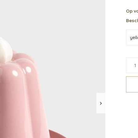
Op v
Besch
yel