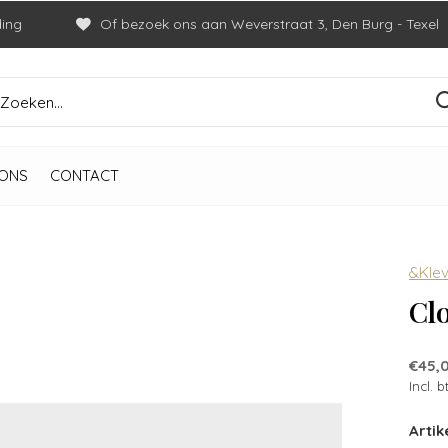
ding
Of bezoek ons aan Weverstraat 3, Den Burg - Texel
ONS
CONTACT
&Klev
Cl
€45,
Incl. 
Artik