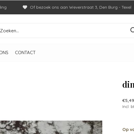
ding
Of bezoek ons aan Weverstraat 3, Den Burg - Texel
ONS
CONTACT
di
€5,4
Incl. 
Op v