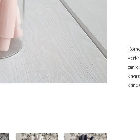
Roman
verkr
zijn 
kaars
kande