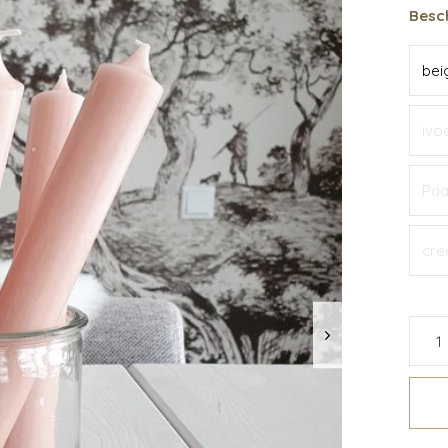
Besch
bei
ivo
Paa
cr