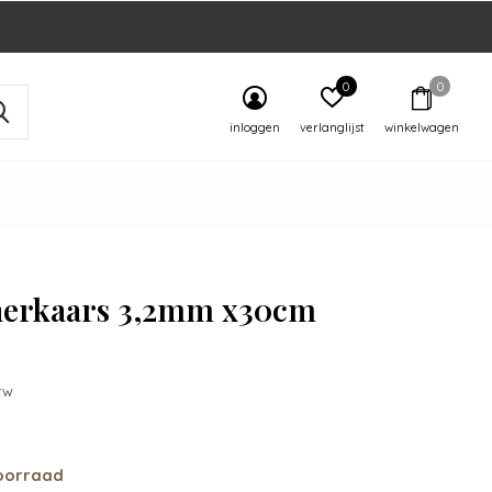
0
0
inloggen
verlanglijst
winkelwagen
nerkaars 3,2mm x30cm
9
btw
oorraad