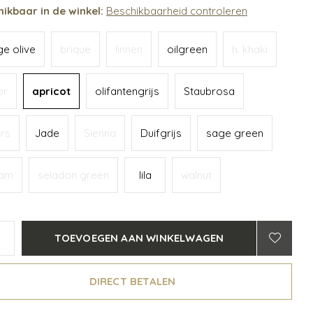
ikbaar in de winkel:
Beschikbaarheid controleren
ge olive
brique
linnen
oilgreen
h. khaki
or
apricot
olifantengrijs
Staubrosa
rs
Jade
Sienna
Duifgrijs
sage green
eam
seladon green
lila
walnut
TOEVOEGEN AAN WINKELWAGEN
DIRECT BETALEN