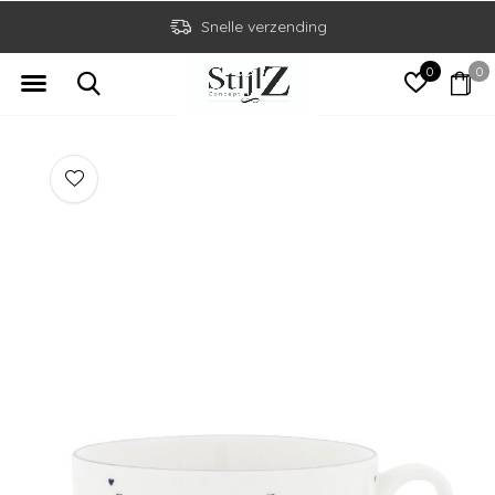
Snelle verzending
0
0