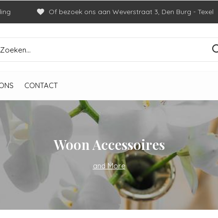
ding
Of bezoek ons aan Weverstraat 3, Den Burg - Texel
ONS
CONTACT
Woon Accessoires
and More