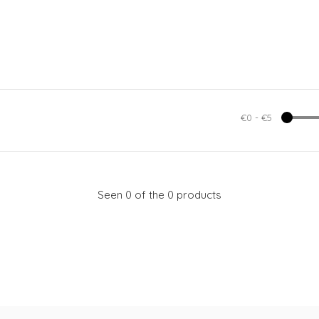
€0
-
€5
Seen 0 of the 0 products