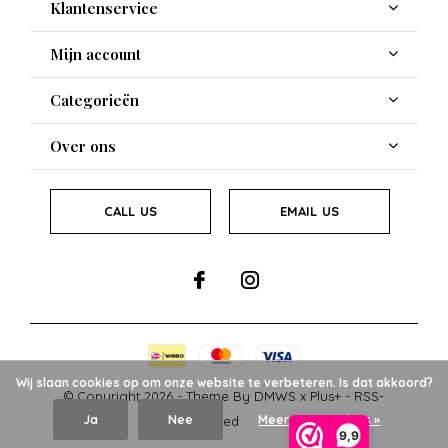
Klantenservice
Mijn account
Categorieën
Over ons
CALL US
EMAIL US
Wij slaan cookies op om onze website te verbeteren. Is dat akkoord?
© Copyright
2026
- Theme By
DMWS
x
Plus+
-
RSS-
Ja
Nee
Meer over cookies »
feed
9,9