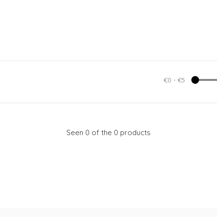
€0
-
€5
Seen 0 of the 0 products