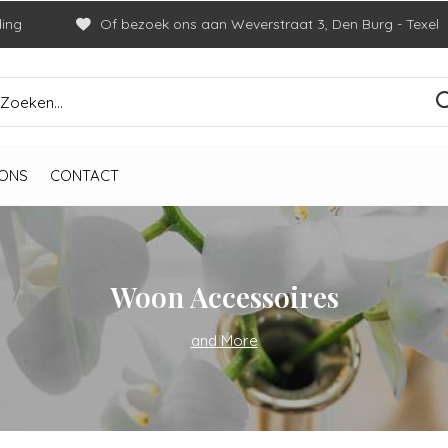
ding
Of bezoek ons aan Weverstraat 3, Den Burg - Texel
ONS
CONTACT
Woon Accessoires
and More