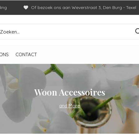
ding
Of bezoek ons aan Weverstraat 3, Den Burg - Texel
ONS
CONTACT
Woon Accessoires
and More