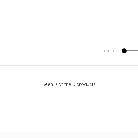
€0
-
€5
Seen 0 of the 0 products