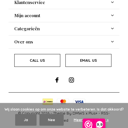
Klantenservice
Mijn account
Categorieën
Over ons
CALL US
EMAIL US
Wij slaan cookies op om onze website te verbeteren. Is dat akkoord?
© Copyright
2026
- Theme By
DMWS
x
Plus+
-
RSS-
Ja
Nee
Meer over cookies »
feed
9,9