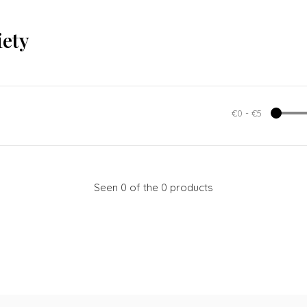
iety
€0
-
€5
Seen 0 of the 0 products