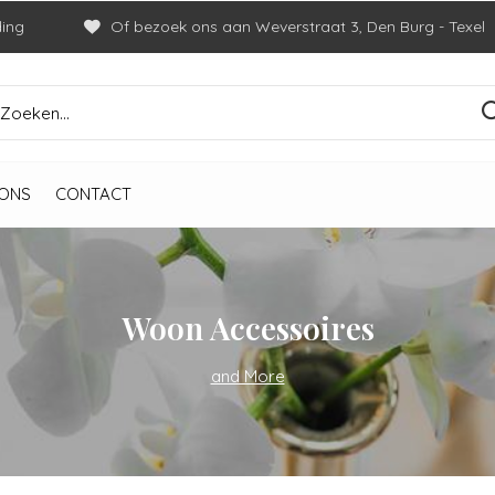
ding
Of bezoek ons aan Weverstraat 3, Den Burg - Texel
ONS
CONTACT
Woon Accessoires
and More