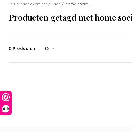
Terug naar overzicht
Tags
home society
Producten getagd met home soc
0 Producten
9,9