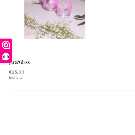
9,9
Jar&Glass
€25,00
Incl. btw