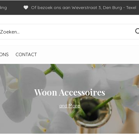
ding
Of bezoek ons aan Weverstraat 3, Den Burg - Texel
ONS
CONTACT
Woon Accessoires
and More