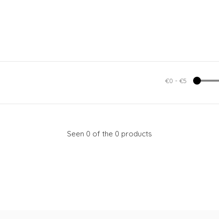
€0
-
€5
Seen 0 of the 0 products