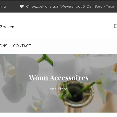
ding
Of bezoek ons aan Weverstraat 3, Den Burg - Texel
ONS
CONTACT
Woon Accessoires
and More