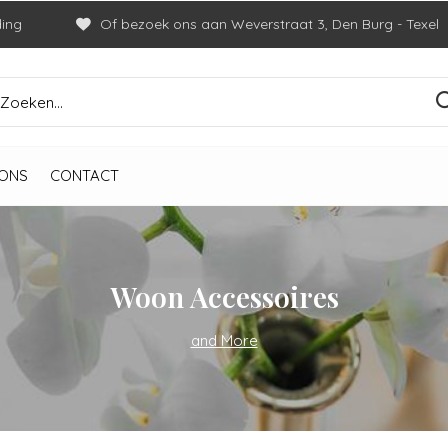
ding
Of bezoek ons aan Weverstraat 3, Den Burg - Texel
ONS
CONTACT
Woon Accessoires
and More