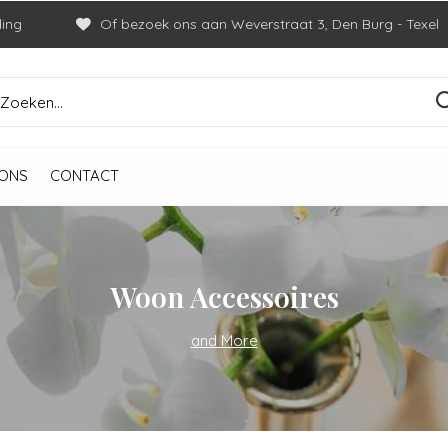
ding
Of bezoek ons aan Weverstraat 3, Den Burg - Texel
ONS
CONTACT
Woon Accessoires
and More