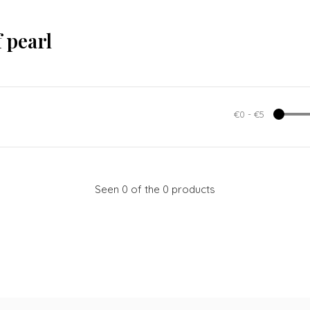
 pearl
€0
-
€5
Seen 0 of the 0 products