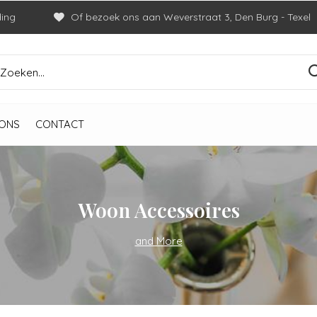
ding
Of bezoek ons aan Weverstraat 3, Den Burg - Texel
ONS
CONTACT
Woon Accessoires
and More