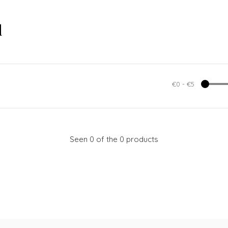
d
€0
-
€5
Seen 0 of the 0 products