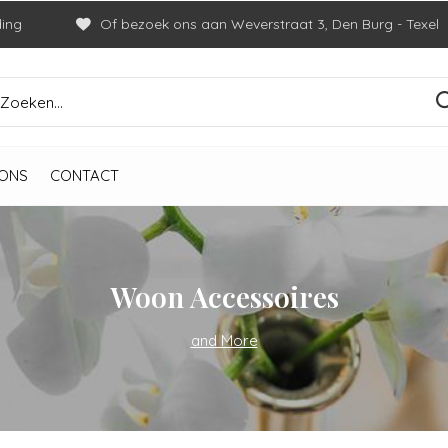
ding
Of bezoek ons aan Weverstraat 3, Den Burg - Texel
ONS
CONTACT
Woon Accessoires
and More