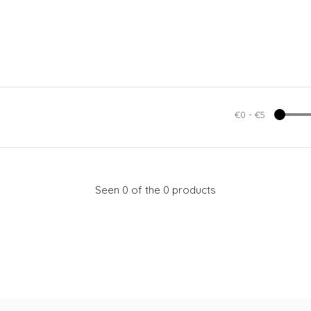
€0
-
€5
Seen 0 of the 0 products