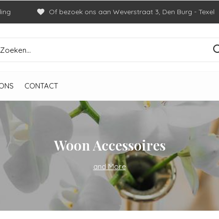
ding
Of bezoek ons aan Weverstraat 3, Den Burg - Texel
ONS
CONTACT
Woon Accessoires
and More