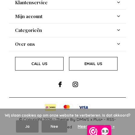
Klantenservice
Mijn account
Categorieën
Over ons
CALL US
EMAIL US
Wij slaan cookies op om onze website te verbeteren. Is dat akkoord?
© Copyright
2026
- Theme By
DMWS
x
Plus+
-
RSS-
Ja
Nee
Meer over cookies »
feed
9,9