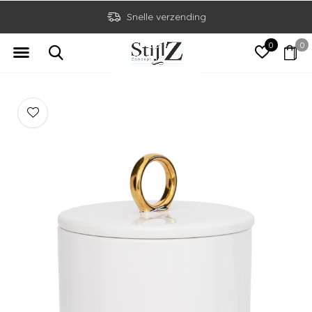
Snelle verzending
0
0