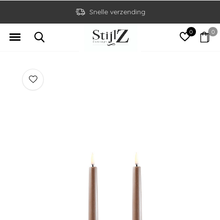
Snelle verzending
0
0