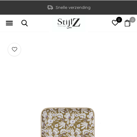
Snelle verzending
0
0